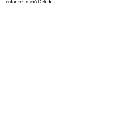
entonces nació Deli deli.
¡SÍGUENOS EN
INSTAGRAM!