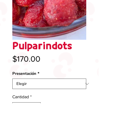
Pulparindots
Precio
$170.00
Presentación
*
Cantidad
*
ADD TO CART