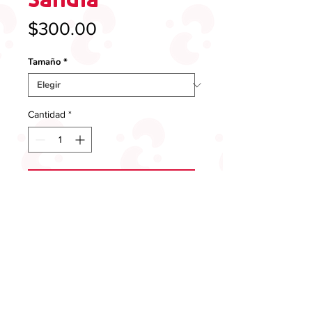
Precio
$300.00
Tamaño
*
Cantidad
*
ADD TO CART
COMPRAR AHORA
Tiras sabor sandia con la
combinacion perfecta entre acidito,
dulce y enchilado.