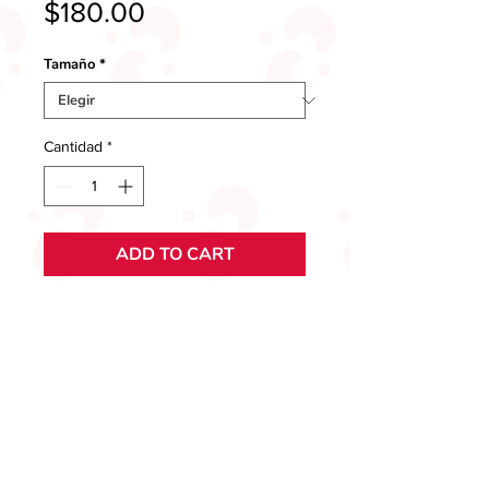
Precio
$180.00
Tamaño
*
Cantidad
*
ADD TO CART
COMPRAR AHORA
Deliciosas gomitas en forma de
viboritas de distintos sabores, con la
consistencia perfecta, sabor
buenísimo y bañadas en nuestro
chamoy.