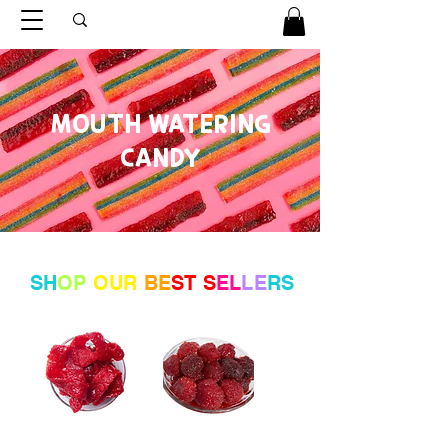
MOUTH WATERING
CANDY
SH
OP
OUR
BE
ST S
EL
LE
RS