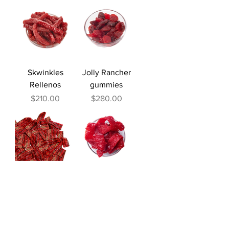
Skwinkles
Jolly Rancher
Rellenos
gummies
Precio
Precio
$210.00
$280.00
Watermelon mix
Tiritas de Fresa
Precio
Precio
$270.00
$300.00
Cargar más