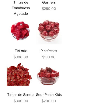
Tiritas de
Gushers
Frambuesa
Precio
$290.00
Agotado
Tiri mix
Picafresas
Precio
Precio
$300.00
$180.00
Tiritas de Sandia
Sour Patch Kids
Precio
Precio
$300.00
$200.00